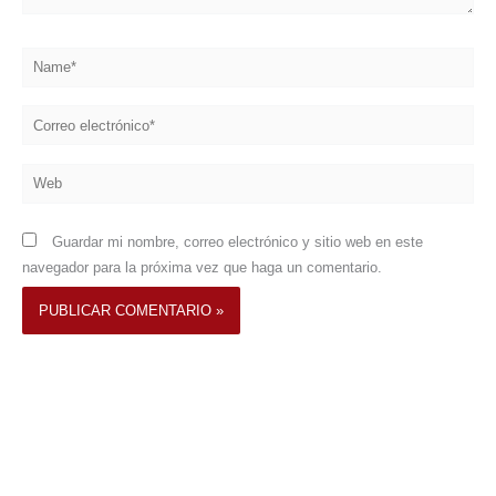
Name*
Correo
electrónico*
Web
Guardar mi nombre, correo electrónico y sitio web en este
navegador para la próxima vez que haga un comentario.