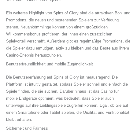
Ein weiteres Highlight von Spins of Glory sind die attraktiven Boni und
Promotions, die neuen und bestehenden Spielern zur Verfügung
stehen. Neuankömmlinge können von einem großzügigen
Willkommensbonus profitieren, der ihnen einen zusätzlichen
Spielvorteil verschafft. Außerdem gibt es regelmäßige Promotions, die
die Spieler dazu ermutigen, aktiv zu bleiben und das Beste aus ihrem
Casino-Erlebnis herauszuholen.
Benutzerfreundlichkeit und mobile Zugänglichkeit
Die Benutzererfahrung auf Spins of Glory ist herausragend. Die
Plattform ist intuitiv gestaltet, sodass Spieler schnell und einfach die
Spiele finden, die sie suchen. Darüber hinaus ist das Casino für
mobile Endgeräte optimiert, was bedeutet, dass Spieler auch
unterwegs auf ihre Lieblingsspiele zugreifen können. Egal, ob Sie auf
einem Smartphone oder Tablet spielen, die Qualität und Funktionalität
bleibt erhalten.
Sicherheit und Fairness