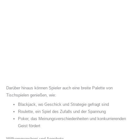
Darüber hinaus können Spieler auch eine breite Palette von
Tischspielen genießen, wie:
Blackjack, wo Geschick und Strategie gefragt sind
Roulette, ein Spiel des Zufalls und der Spannung
Poker, das Meinungsverschiedenheiten und konkurrierenden
Geist fördert
Willkommensboni und Angebote