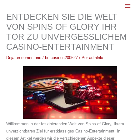
Ir
al
ENTDECKEN SIE DIE WELT
contenido
VON SPINS OF GLORY IHR
TOR ZU UNVERGESSLICHEM
CASINO-ENTERTAINMENT
Deja un comentario
/
betcasinos200627
/ Por
admlnlx
Willkommen in der faszinierenden Welt von Spins of Glory, Ihrem
unverzichtbaren Ziel für erstklassiges Casino-Entertainment. In
diesem Artikel werden wir die verschiedenen Aspekte dieser