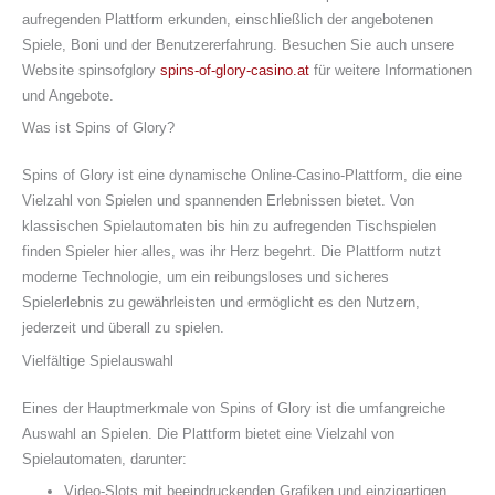
aufregenden Plattform erkunden, einschließlich der angebotenen
Spiele, Boni und der Benutzererfahrung. Besuchen Sie auch unsere
Website spinsofglory
spins-of-glory-casino.at
für weitere Informationen
und Angebote.
Was ist Spins of Glory?
Spins of Glory ist eine dynamische Online-Casino-Plattform, die eine
Vielzahl von Spielen und spannenden Erlebnissen bietet. Von
klassischen Spielautomaten bis hin zu aufregenden Tischspielen
finden Spieler hier alles, was ihr Herz begehrt. Die Plattform nutzt
moderne Technologie, um ein reibungsloses und sicheres
Spielerlebnis zu gewährleisten und ermöglicht es den Nutzern,
jederzeit und überall zu spielen.
Vielfältige Spielauswahl
Eines der Hauptmerkmale von Spins of Glory ist die umfangreiche
Auswahl an Spielen. Die Plattform bietet eine Vielzahl von
Spielautomaten, darunter:
Video-Slots mit beeindruckenden Grafiken und einzigartigen