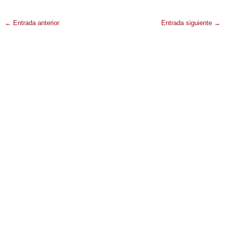
←
Entrada anterior
Entrada siguiente
→