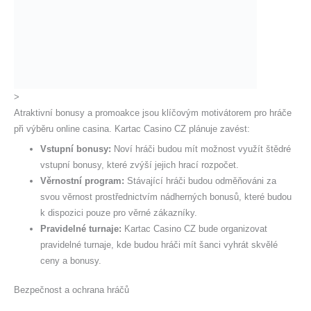
>
Atraktivní bonusy a promoakce jsou klíčovým motivátorem pro hráče
při výběru online casina. Kartac Casino CZ plánuje zavést:
Vstupní bonusy:
Noví hráči budou mít možnost využít štědré
vstupní bonusy, které zvýší jejich hrací rozpočet.
Věrnostní program:
Stávající hráči budou odměňováni za
svou věrnost prostřednictvím nádherných bonusů, které budou
k dispozici pouze pro věrné zákazníky.
Pravidelné turnaje:
Kartac Casino CZ bude organizovat
pravidelné turnaje, kde budou hráči mít šanci vyhrát skvělé
ceny a bonusy.
Bezpečnost a ochrana hráčů