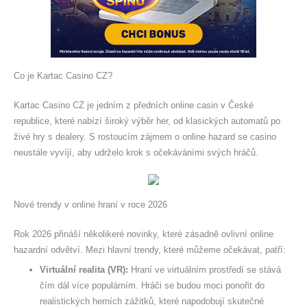
Co je Kartac Casino CZ?
Kartac Casino CZ je jedním z předních online casin v České
republice, které nabízí široký výběr her, od klasických automatů po
živé hry s dealery. S rostoucím zájmem o online hazard se casino
neustále vyvíjí, aby udrželo krok s očekáváními svých hráčů.
Nové trendy v online hraní v roce 2026
Rok 2026 přináší několikeré novinky, které zásadně ovlivní online
hazardní odvětví. Mezi hlavní trendy, které můžeme očekávat, patří:
Virtuální realita (VR):
Hraní ve virtuálním prostředí se stává
čím dál více populárním. Hráči se budou moci ponořit do
realistických herních zážitků, které napodobují skutečné