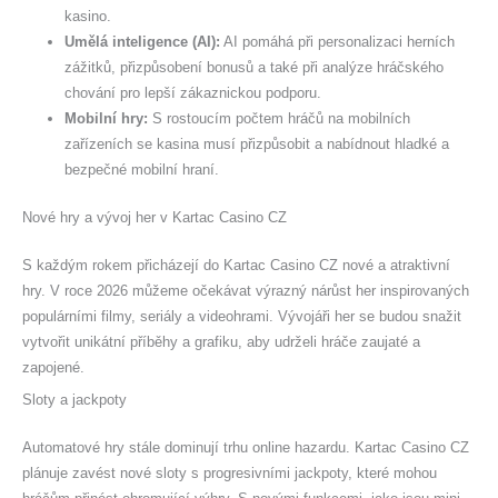
kasino.
Umělá inteligence (AI):
AI pomáhá při personalizaci herních
zážitků, přizpůsobení bonusů a také při analýze hráčského
chování pro lepší zákaznickou podporu.
Mobilní hry:
S rostoucím počtem hráčů na mobilních
zařízeních se kasina musí přizpůsobit a nabídnout hladké a
bezpečné mobilní hraní.
Nové hry a vývoj her v Kartac Casino CZ
S každým rokem přicházejí do Kartac Casino CZ nové a atraktivní
hry. V roce 2026 můžeme očekávat výrazný nárůst her inspirovaných
populárními filmy, seriály a videohrami. Vývojáři her se budou snažit
vytvořit unikátní příběhy a grafiku, aby udrželi hráče zaujaté a
zapojené.
Sloty a jackpoty
Automatové hry stále dominují trhu online hazardu. Kartac Casino CZ
plánuje zavést nové sloty s progresivními jackpoty, které mohou