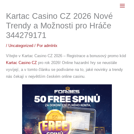
Ir
al
Kartac Casino CZ 2026 Nové
contenido
Trendy a Možnosti pro Hráče
344279171
/
Uncategorized
/ Por
admlnlx
Vítejte v Kartac Casino CZ 2026 – Registrace a bonusový promo kód
Kartac Casino CZ
pro rok 2026! Online hazardní hry se neustále
vyvíjejí, a v tomto článku se podíváme na to, jaké novinky a trendy
nás čekají v největším českém online casinu.