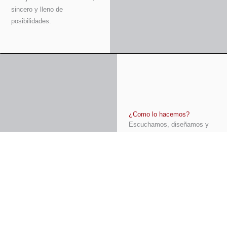
sincero y lleno de
posibilidades.
¿Como lo hacemos?
Escuchamos, diseñamos y
creamos contigo
Cada pieza nace de la
mezcla perfecta entre
técnica, sensibilidad y manos
que dominan el oficio.