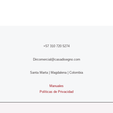
Enchape Aurora
Enchape Giulia
$
0.00
$
0.00
+57 310 720 5274
Dircomercial@casadisegno.com
Santa Marta | Magdalena | Colombia
Manuales
Políticas de Privacidad