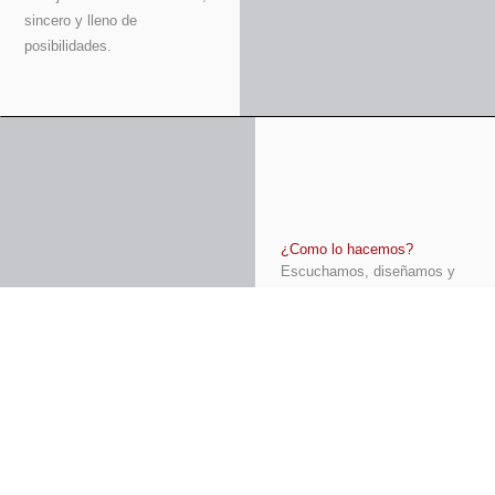
sincero y lleno de
posibilidades.
¿Como lo hacemos?
Escuchamos, diseñamos y
creamos contigo
Cada pieza nace de la
mezcla perfecta entre
técnica, sensibilidad y manos
que dominan el oficio.