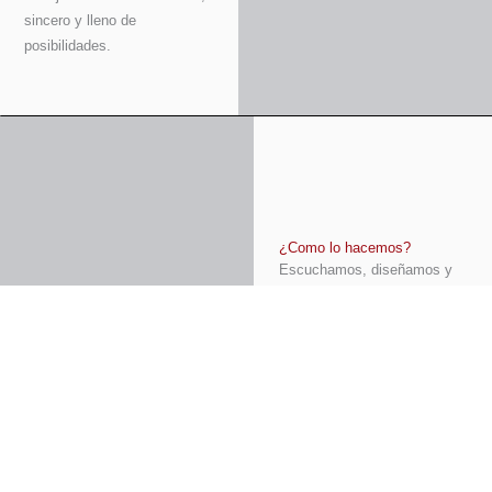
sincero y lleno de
posibilidades.
¿Como lo hacemos?
Escuchamos, diseñamos y
creamos contigo
Cada pieza nace de la
mezcla perfecta entre
técnica, sensibilidad y manos
que dominan el oficio.