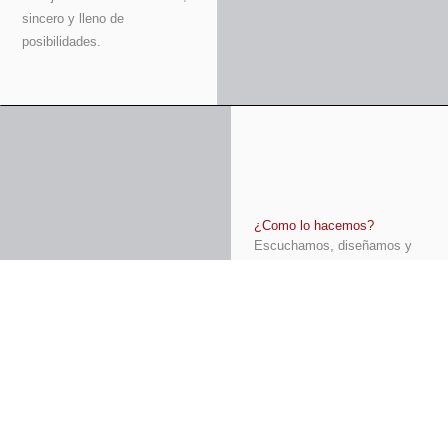
sincero y lleno de
posibilidades.
¿Como lo hacemos?
Escuchamos, diseñamos y
creamos contigo
Cada pieza nace de la
mezcla perfecta entre
técnica, sensibilidad y manos
que dominan el oficio.