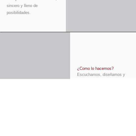
sincero y lleno de
posibilidades.
¿Como lo hacemos?
Escuchamos, diseñamos y
creamos contigo
Cada pieza nace de la
mezcla perfecta entre
técnica, sensibilidad y manos
que dominan el oficio.