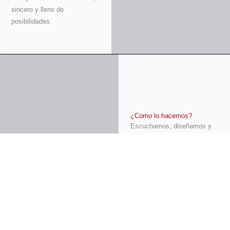
sincero y lleno de
posibilidades.
¿Como lo hacemos?
Escuchamos, diseñamos y
creamos contigo
Cada pieza nace de la
mezcla perfecta entre
técnica, sensibilidad y manos
que dominan el oficio.