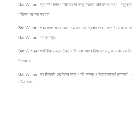
Bat Winner অ্যাপটি আপনার স্মার্টফোনের জন্য সহজেই ডাউনলোডযোগ্য। অ্যান্ড্রয়েড
পরিষেবা গ্রাহক সহায়তা
Bat Winner গ্রাহকদের জন্য ২৪/৭ সহায়তা সেবা প্রদান করে। আপনি যেকোনো সমস্
Bat Winner এর ভবিষ্যৎ
Bat Winner প্রতিনিয়ত নতুন টেকনোলজি এবং অফার নিয়ে আসছে, যা ব্যবহারকারীদের
উপসংহার
Bat Winner হল ক্রিকেট প্রেমীদের জন্য একটি অনন্য ও উত্তেজনাপূর্ণ প্ল্যাটফর্
সঠিক জায়গা।