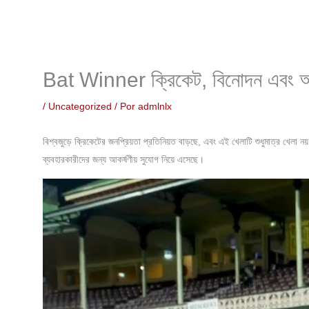
Ir
al
contenido
Bat Winner ক্রিকেট, বিনোদন এবং আয
/
Uncategorized
/ Por
admlnlx
বিশ্বজুড়ে ক্রিকেটের জনপ্রিয়তা প্রতিনিয়ত বাড়ছে, এবং এই খেলাটি শুধুমাত্র খেলা 
ব্যবহারকারীদের জন্য আকর্ষণীয় সুযোগ নিয়ে এসেছে।