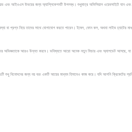
 এবং আইওএস উভয়ের জন্য অ্যাপ্লিকেশনটি উপলব্ধ। শুধুমাত্র অফিসিয়াল ওয়েবসাইটে যান এবং নির
যা বা প্রশ্ন নিয়ে তাদের সাথে যোগাযোগ করতে পারেন। ইমেল, ফোন কল, অথবা লাইভ চ্যাটের মাধ
 অভিজ্ঞতাকে আরও উন্নত করবে। ভবিষ্যতে আরো অনেক নতুন ফিচার এবং অ্যাপডেট আসছে, যা বাজির দু
ম। এটি শুধু বিনোদনের জন্য নয় বরং একটি আয়ের মাধ্যম হিসাবেও কাজ করে। যদি আপনি ক্রিকেটের