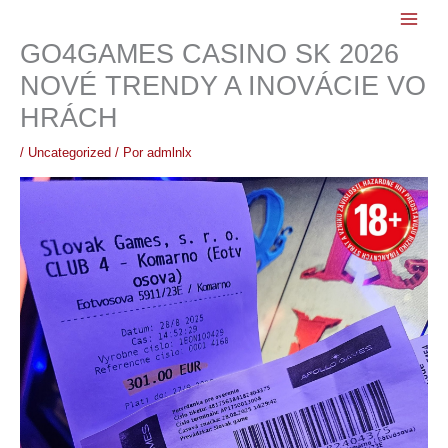
Ir
al
GO4GAMES CASINO SK 2026
contenido
NOVÉ TRENDY A INOVÁCIE VO
HRÁCH
/
Uncategorized
/ Por
admlnlx