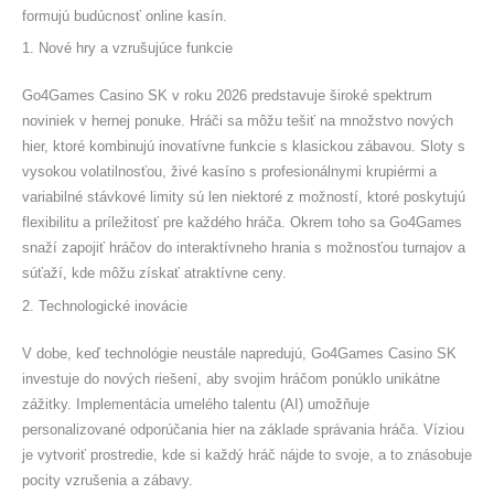
formujú budúcnosť online kasín.
1. Nové hry a vzrušujúce funkcie
Go4Games Casino SK v roku 2026 predstavuje široké spektrum
noviniek v hernej ponuke. Hráči sa môžu tešiť na množstvo nových
hier, ktoré kombinujú inovatívne funkcie s klasickou zábavou. Sloty s
vysokou volatilnosťou, živé kasíno s profesionálnymi krupiérmi a
variabilné stávkové limity sú len niektoré z možností, ktoré poskytujú
flexibilitu a príležitosť pre každého hráča. Okrem toho sa Go4Games
snaží zapojiť hráčov do interaktívneho hrania s možnosťou turnajov a
súťaží, kde môžu získať atraktívne ceny.
2. Technologické inovácie
V dobe, keď technológie neustále napredujú, Go4Games Casino SK
investuje do nových riešení, aby svojim hráčom ponúklo unikátne
zážitky. Implementácia umelého talentu (AI) umožňuje
personalizované odporúčania hier na základe správania hráča. Víziou
je vytvoriť prostredie, kde si každý hráč nájde to svoje, a to znásobuje
pocity vzrušenia a zábavy.