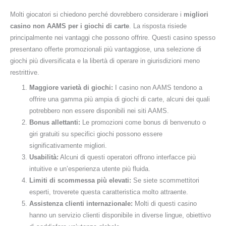
Molti giocatori si chiedono perché dovrebbero considerare i
migliori
casino non AAMS per i giochi di carte
. La risposta risiede
principalmente nei vantaggi che possono offrire. Questi casino spesso
presentano offerte promozionali più vantaggiose, una selezione di
giochi più diversificata e la libertà di operare in giurisdizioni meno
restrittive.
Maggiore varietà di giochi:
I casino non AAMS tendono a
offrire una gamma più ampia di giochi di carte, alcuni dei quali
potrebbero non essere disponibili nei siti AAMS.
Bonus allettanti:
Le promozioni come bonus di benvenuto o
giri gratuiti su specifici giochi possono essere
significativamente migliori.
Usabilità:
Alcuni di questi operatori offrono interfacce più
intuitive e un’esperienza utente più fluida.
Limiti di scommessa più elevati:
Se siete scommettitori
esperti, troverete questa caratteristica molto attraente.
Assistenza clienti internazionale:
Molti di questi casino
hanno un servizio clienti disponibile in diverse lingue, obiettivo