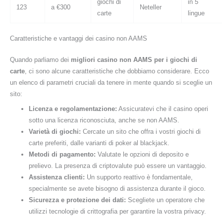
giochi di
in 5
123
a €300
Neteller
carte
lingue
Caratteristiche e vantaggi dei casino non AAMS
Quando parliamo dei
migliori casino non AAMS per i giochi di
carte
, ci sono alcune caratteristiche che dobbiamo considerare. Ecco
un elenco di parametri cruciali da tenere in mente quando si sceglie un
sito:
Licenza e regolamentazione:
Assicuratevi che il casino operi
sotto una licenza riconosciuta, anche se non AAMS.
Varietà di giochi:
Cercate un sito che offra i vostri giochi di
carte preferiti, dalle varianti di poker al blackjack.
Metodi di pagamento:
Valutate le opzioni di deposito e
prelievo. La presenza di criptovalute può essere un vantaggio.
Assistenza clienti:
Un supporto reattivo è fondamentale,
specialmente se avete bisogno di assistenza durante il gioco.
Sicurezza e protezione dei dati:
Scegliete un operatore che
utilizzi tecnologie di crittografia per garantire la vostra privacy.