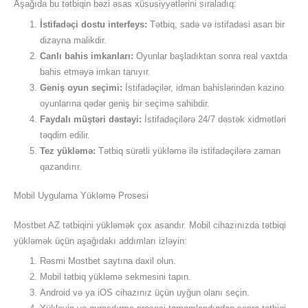
Aşağıda bu tətbiqin bəzi əsas xüsusiyyətlərini sıraladıq:
İstifadəçi dostu interfeys:
Tətbiq, sadə və istifadəsi asan bir
dizayna malikdir.
Canlı bahis imkanları:
Oyunlar başladıktan sonra real vaxtda
bahis etməyə imkan tanıyır.
Geniş oyun seçimi:
İstifadəçilər, idman bahislərindən kazino
oyunlarına qədər geniş bir seçimə sahibdir.
Faydalı müştəri dəstəyi:
İstifadəçilərə 24/7 dəstək xidmətləri
təqdim edilir.
Tez yükləmə:
Tətbiq sürətli yükləmə ilə istifadəçilərə zaman
qazandırır.
Mobil Uygulama Yükləmə Prosesi
Mostbet AZ tətbiqini yükləmək çox asandır. Mobil cihazınızda tətbiqi
yükləmək üçün aşağıdakı addımları izləyin:
Rəsmi Mostbet saytına daxil olun.
Mobil tətbiq yükləmə sekmesini tapın.
Android və ya iOS cihazınız üçün uyğun olanı seçin.