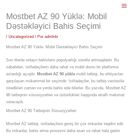
Ir
al
Mostbet AZ 90 Yüklə: Mobil
contenido
Dəstəkləyici Bahis Seçimi
/
Uncategorized
/ Por
admlnlx
Mostbet AZ 90 Yüklə: Mobil Dəstəkləyici Bahis Seçimi
Son illərdə onlayn bahislərin populyarlığı sürətlə artmaqdadır. Bu
səbəbdən, istifadəçilərin daha rahat və mobil dostu bir platforma
axtardığı açıqdır.
Mostbet AZ 90 yüklə
mobil tətbiqi, bu ehtiyacları
qarşılayan mükəmməl bir seçimdir. İstifadəçilər, bu tətbiq vasitəsilə
istədikləri zaman və yerdə bahis edə bilərlər. Bu yazıda, Mostbet AZ
90 tətbiqinin xüsusiyyətləri və üstünlükləri haqqında ətraflı məlumat
verəcəyik.
Mostbet AZ 90 Tətbiqinin Xüsusiyyətləri
Mostbet AZ tətbiqi, istifadəçilərə geniş bir çox imkanlar təqdim edir.
Bu imkanlar, bahis etmə prosesini daha asan və rahat hala gətirir.