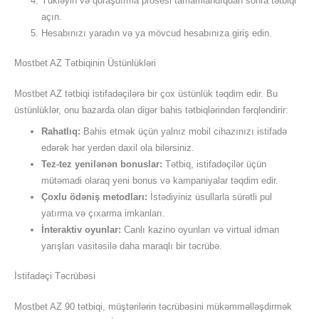
Yükləyin və quraşdırma prosesi tamamlandıqdan sonra tətbiqi
açın.
Hesabınızı yaradın və ya mövcud hesabınıza giriş edin.
Mostbet AZ Tətbiqinin Üstünlükləri
Mostbet AZ tətbiqi istifadəçilərə bir çox üstünlük təqdim edir. Bu
üstünlüklər, onu bazarda olan digər bahis tətbiqlərindən fərqləndirir:
Rahatlıq:
Bahis etmək üçün yalnız mobil cihazınızı istifadə
edərək hər yerdən daxil ola bilərsiniz.
Tez-tez yenilənən bonuslar:
Tətbiq, istifadəçilər üçün
mütəmadi olaraq yeni bonus və kampaniyalar təqdim edir.
Çoxlu ödəniş metodları:
İstədiyiniz üsullarla sürətli pul
yatırma və çıxarma imkanları.
İnteraktiv oyunlar:
Canlı kazino oyunları və virtual idman
yarışları vasitəsilə daha maraqlı bir təcrübə.
İstifadəçi Təcrübəsi
Mostbet AZ 90 tətbiqi, müştərilərin təcrübəsini mükəmməlləşdirmək