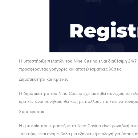
Η υποστήριξη πελατών του Nine Casino είναι διαθέσιμη 24/7
προσφέροντας γρήγορες και αποτελεσματικές λύσεις.
Δημοτικότητα και Κριτικές
Η δημοτικότητα του Nine Casino έχει αυξηθεί συνεχώς τα τελε
κριτικές είναι συνήθως θετικές, με πολλούς παίκτες να τονίζο
Συμπέρασμα
Η εμπειρία που προσφέρει το Nine Casino είναι μοναδική σ
παικτών, είναι αναμφίβολα μια εξαιρετική επιλογή για όσους α