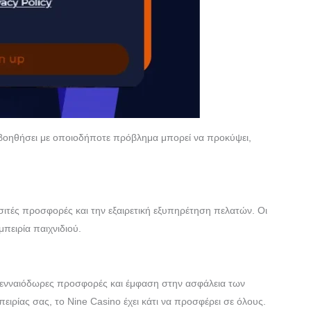
να βοηθήσει με οποιοδήποτε πρόβλημα μπορεί να προκύψει,
ροσιτές προσφορές και την εξαιρετική εξυπηρέτηση πελατών. Οι
μπειρία παιχνιδιού.
, γενναιόδωρες προσφορές και έμφαση στην ασφάλεια των
πειρίας σας, το Nine Casino έχει κάτι να προσφέρει σε όλους.