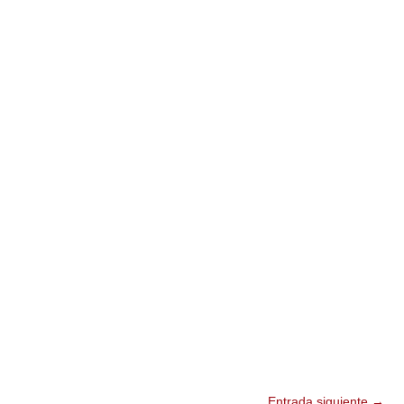
Entrada siguiente
→