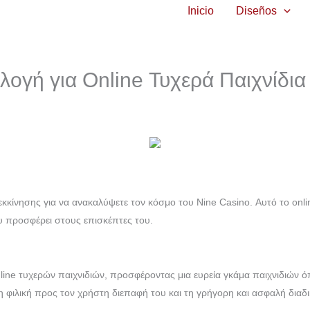
Inicio
Diseños
ογή για Online Τυχερά Παιχνίδια
 εκκίνησης για να ανακαλύψετε τον κόσμο του Nine Casino. Αυτό το onl
υ προσφέρει στους επισκέπτες του.
line τυχερών παιχνιδιών, προσφέροντας μια ευρεία γκάμα παιχνιδιών όπω
α τη φιλική προς τον χρήστη διεπαφή του και τη γρήγορη και ασφαλή διαδ