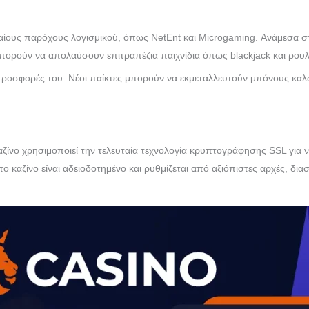
αίους παρόχους λογισμικού, όπως NetEnt και Microgaming. Ανάμεσα σ
ς μπορούν να απολαύσουν επιτραπέζια παιχνίδια όπως blackjack και ρου
 προσφορές του. Νέοι παίκτες μπορούν να εκμεταλλευτούν μπόνους κα
αζίνο χρησιμοποιεί την τελευταία τεχνολογία κρυπτογράφησης SSL για ν
αζίνο είναι αδειοδοτημένο και ρυθμίζεται από αξιόπιστες αρχές, διασφ