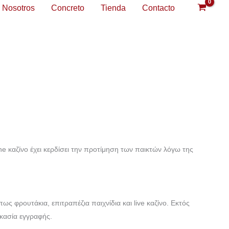
Nosotros
Concreto
Tienda
Contacto
ine καζίνο έχει κερδίσει την προτίμηση των παικτών λόγω της
ς φρουτάκια, επιτραπέζια παιχνίδια και live καζίνο. Εκτός
ικασία εγγραφής.