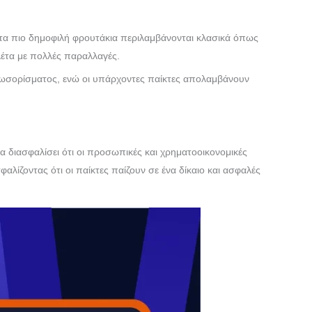
τα πιο δημοφιλή φρουτάκια περιλαμβάνονται κλασικά όπως
λέτα με πολλές παραλλαγές.
λωσορίσματος, ενώ οι υπάρχοντες παίκτες απολαμβάνουν
α διασφαλίσει ότι οι προσωπικές και χρηματοοικονομικές
αλίζοντας ότι οι παίκτες παίζουν σε ένα δίκαιο και ασφαλές