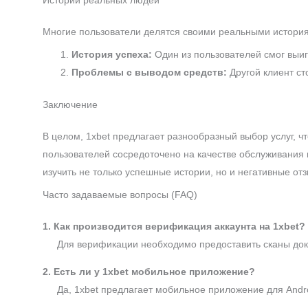
Истории реальных людей
Многие пользователи делятся своими реальными историями 
История успеха:
Один из пользователей смог выиг
Проблемы с выводом средств:
Другой клиент ст
Заключение
В целом, 1xbet предлагает разнообразный выбор услуг, ч
пользователей сосредоточено на качестве обслуживания
изучить не только успешные истории, но и негативные о
Часто задаваемые вопросы (FAQ)
1. Как производится верификация аккаунта на 1xbet?
Для верификации необходимо предоставить сканы док
2. Есть ли у 1xbet мобильное приложение?
Да, 1xbet предлагает мобильное приложение для Androi