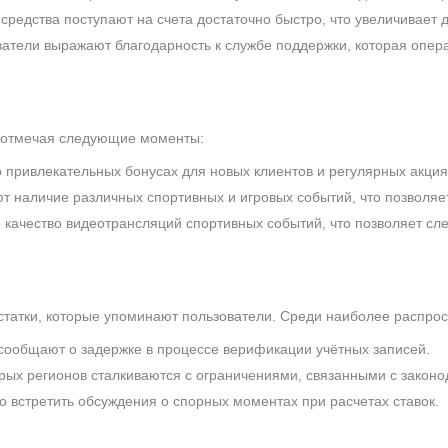
средства поступают на счета достаточно быстро, что увеличивает д
атели выражают благодарность к службе поддержки, которая опе
, отмечая следующие моменты:
 привлекательных бонусах для новых клиентов и регулярных акция
 наличие различных спортивных и игровых событий, что позволяе
качество видеотрансляций спортивных событий, что позволяет сл
едостатки, которые упоминают пользователи. Среди наиболее распр
ообщают о задержке в процессе верификации учётных записей.
рых регионов сталкиваются с ограничениями, связанными с законо
встретить обсуждения о спорных моментах при расчетах ставок.