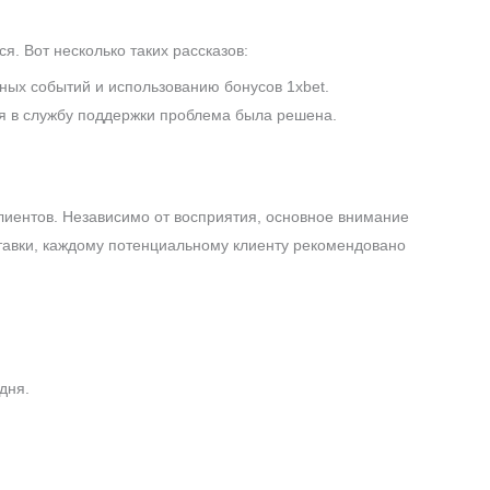
я. Вот несколько таких рассказов:
ных событий и использованию бонусов 1xbet.
ия в службу поддержки проблема была решена.
клиентов. Независимо от восприятия, основное внимание
тавки, каждому потенциальному клиенту рекомендовано
дня.