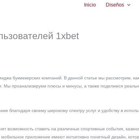
Inicio
Diseños
льзователей 1xbet
джа букмекерских компаний. В данной статье мы рассмотрим, каки
ти. Мы проанализируем плюсы и минусы, а также поделимся реаль
ние благодаря своему широкому спектру услуг и удобству в исполь
ят возможность ставить на различные спортивные события, казино
и мобильное приложение имеют интуитивно понятный дизайн, котор