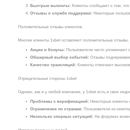
Быстрые выплаты:
Клиенты сообщают о том, что 
Отзывы о службе поддержки:
Некоторые пользов
Положительные отзывы клиентов
Многие клиенты 1xbet оставляют положительные отзывы
Акции и бонусы:
Пользователи часто упоминают о
Обширный выбор событий:
Отзывы подчеркивают
Качество трансляций:
Клиенты отмечают высокое 
Отрицательные стороны 1xbet
Однако, как и у любой компании, у 1xbet есть и свои н
Проблемы с верификацией:
Некоторые клиенты с
Ограничение по странам:
Пользователи из некото
Несколько спорных ситуаций:
На форумах можно 