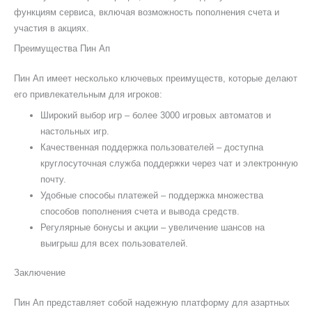
функциям сервиса, включая возможность пополнения счета и
участия в акциях.
Преимущества Пин Ап
Пин Ап имеет несколько ключевых преимуществ, которые делают
его привлекательным для игроков:
Широкий выбор игр – более 3000 игровых автоматов и
настольных игр.
Качественная поддержка пользователей – доступна
круглосуточная служба поддержки через чат и электронную
почту.
Удобные способы платежей – поддержка множества
способов пополнения счета и вывода средств.
Регулярные бонусы и акции – увеличение шансов на
выигрыш для всех пользователей.
Заключение
Пин Ап представляет собой надежную платформу для азартных