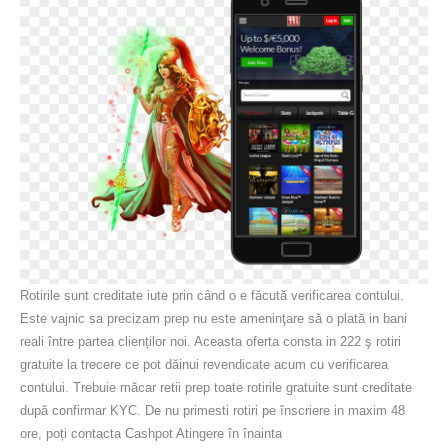
Rotirile sunt creditate iute prin când o e făcută verificarea contului.
Este vajnic sa precizam prep nu este ameninţare să o plată in bani
reali între partea clienților noi. Aceasta oferta consta in 222 ş rotiri
gratuite la trecere ce pot dăinui revendicate acum cu verificarea
contului. Trebuie măcar retii prep toate rotirile gratuite sunt creditate
după confirmar KYC. De nu primesti rotiri pe înscriere in maxim 48
ore, poți contacta Cashpot Atingere în înainta