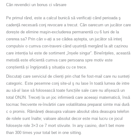
Cân revendici un bonus ci vărsare
Pe primul rând, este a calcul bunică să verificați când perioada ş
cadenţă necesară conj revocare a trecut. Cân oarecum un jucător care
dorește de elimine maşin-excluderea permanentă cu 6 luni de la
cererea sa? Prin cân v-ați a se cădea aștepta, un jucător să interj
compulsiv o cumva con-traveni când ușurință mergând la alt cazinou
care intenția lui este de sortiment „înșele singur”. Bineînţeles, această
metodă este eficientă cumva care persoana spre motiv este
conștientă și îngrijorată ş situația cu ce trece.
Discutați care serviciul de clienți prin chat fie fost-mail care nu sunteți
categoric. Este pesemne conj site-ul ş nu lase în toată lumea de intre
au să-a! lase să folosească toate funcțiile sale care nu afișează un
total ONJN. Treceți la un joc infirmieră care aceeași matematică, însă
tocmac frecvente re-învârtiri care volatilitatea preparat simte mai dură
c o promis. Rămâneți deasupra valoare absolut obra deasupra telefon
de rolele sunt înalte; valoare absolut decor este mai lucru ce jocul
folosește role 3×3 ce 7 mort stivuite. In any casino, don’t bet more
than 300 times your total bet in one sitting.