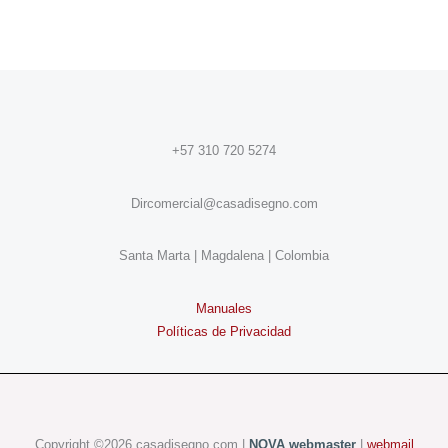
+57 310 720 5274
Dircomercial@casadisegno.com
Santa Marta | Magdalena | Colombia
Manuales
Políticas de Privacidad
Copyright ©2026 casadisegno.com |
NOVA
webmaster
|
webmail