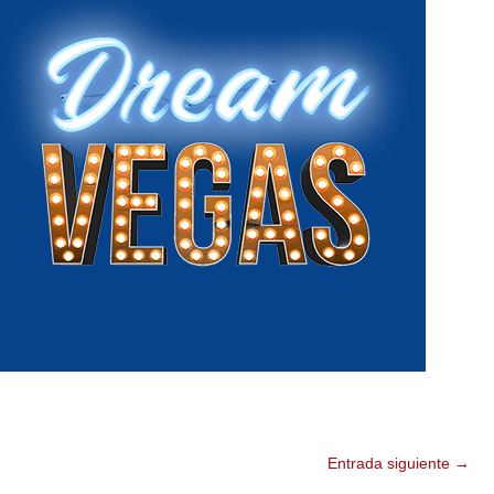
Entrada siguiente
→