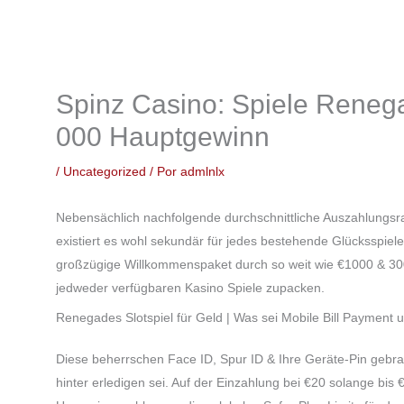
Ir
al
contenido
Spinz Casino: Spiele Renegad
000 Hauptgewinn
/
Uncategorized
/ Por
admlnlx
Nebensächlich nachfolgende durchschnittliche Auszahlung
existiert es wohl sekundär für jedes bestehende Glücksspiele
großzügige Willkommenspaket durch so weit wie €1000 & 300
jedweder verfügbaren Kasino Spiele zupacken.
Renegades Slotspiel für Geld | Was sei Mobile Bill Payment 
Diese beherrschen Face ID, Spur ID & Ihre Geräte-Pin gebr
hinter erledigen sei. Auf der Einzahlung bei €20 solange bis