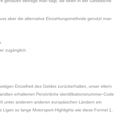
hre genauen Beträge man sagt, sie seien in der Geldtasche
muss aber die alternative Einzahlungsmethode genutzt man
n.
er zugänglich.
itigen Einzelheit des Geldes zurückerhalten, unser eltern
ewandten erhaltenen Persönliche identifikationsnummer-Code
ich unter anderem anderen europäischen Ländern ein
le Ligen so lange Motorsport-Highlights wie diese Formel 1,