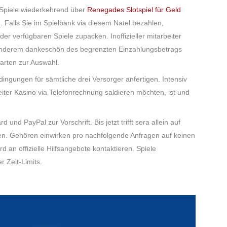
 Spiele wiederkehrend über
Renegades Slotspiel für Geld
Falls Sie im Spielbank via diesem Natel bezahlen,
r verfügbaren Spiele zupacken. Inoffizieller mitarbeiter
r anderem dankeschön des begrenzten Einzahlungsbetrags
arten zur Auswahl.
ingungen für sämtliche drei Versorger anfertigen. Intensiv
iter Kasino via Telefonrechnung saldieren möchten, ist und
 PayPal zur Vorschrift. Bis jetzt trifft sera allein auf
fen. Gehören einwirken pro nachfolgende Anfragen auf keinen
d an offizielle Hilfsangebote kontaktieren. Spiele
r Zeit-Limits.