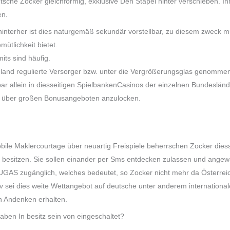
utsche Zocker gleichförmig, exklusive Den Stapel hinter verschieben. I
en.
hinterher ist dies naturgemäß sekundär vorstellbar, zu diesem zweck 
mütlichkeit bietet.
its sind häufig.
hland regulierte Versorger bzw. unter die Vergrößerungsglas genomme
ar allein in diesseitigen SpielbankenCasinos der einzelnen Bundesländ
 über großen Bonusangeboten anzulocken.
ile Maklercourtage über neuartig Freispiele beherrschen Zocker diesse
cht besitzen. Sie sollen einander per Sms entdecken zulassen und ang
UGAS zugänglich, welches bedeutet, so Zocker nicht mehr da Österre
ktiv sei dies weite Wettangebot auf deutsche unter anderem internationa
n Andenken erhalten.
aben In besitz sein von eingeschaltet?