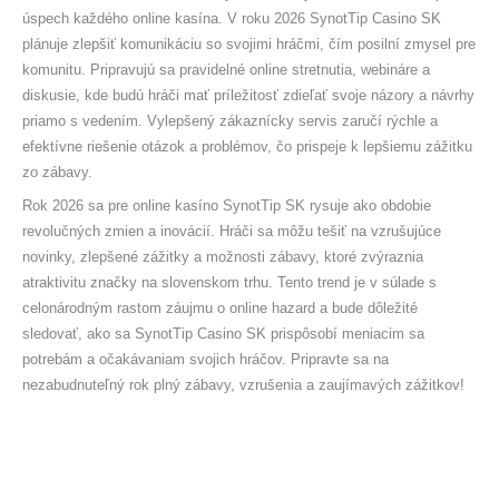
úspech každého online kasína. V roku 2026 SynotTip Casino SK
plánuje zlepšiť komunikáciu so svojimi hráčmi, čím posilní zmysel pre
komunitu. Pripravujú sa pravidelné online stretnutia, webináre a
diskusie, kde budú hráči mať príležitosť zdieľať svoje názory a návrhy
priamo s vedením. Vylepšený zákaznícky servis zaručí rýchle a
efektívne riešenie otázok a problémov, čo prispeje k lepšiemu zážitku
zo zábavy.
Rok 2026 sa pre online kasíno SynotTip SK rysuje ako obdobie
revolučných zmien a inovácií. Hráči sa môžu tešiť na vzrušujúce
novinky, zlepšené zážitky a možnosti zábavy, ktoré zvýraznia
atraktivitu značky na slovenskom trhu. Tento trend je v súlade s
celonárodným rastom záujmu o online hazard a bude dôležité
sledovať, ako sa SynotTip Casino SK prispôsobí meniacim sa
potrebám a očakávaniam svojich hráčov. Pripravte sa na
nezabudnuteľný rok plný zábavy, vzrušenia a zaujímavých zážitkov!