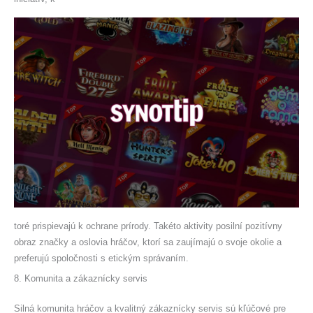
toré prispievajú k ochrane prírody. Takéto aktivity posilní pozitívny
obraz značky a oslovia hráčov, ktorí sa zaujímajú o svoje okolie a
preferujú spoločnosti s etickým správaním.
8. Komunita a zákaznícky servis
Silná komunita hráčov a kvalitný zákaznícky servis sú kľúčové pre