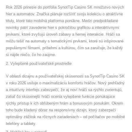
Rok 2026 prinesie do portfólia SynotTip Casino SK množstvo nových
hier a automatov. Značka plánuje rozšíriť svoju kolekciu o atraktívne
tituly, ktoré tato mobilná platforma ponúkne. Medzi predpokladané
novinky patrí zavedenie hier s pokročilou grafikou a interaktívnymi
prvkami, ktoré zvyšujú úroveň zábavy a hernej interakcie. Hráči sa
môžu tešiť na automaty s tematickými prvkami, ktoré sú inšpirované
populárnymi filmami, príbehmi a kultúrou, čím sa zaručuje, že každý
si nájde niečo, čo ho zaujme.
2. Vylepšené používateľské prostredie
V oblasti dizajnu a používateľskej skúsenosti sa SynotTip Casino SK
v roku 2026 usiluje o maximalizáciu komfortu hráčov. Nový prehľadný
a intuitívny interfejs zabezpečí, že aj noví hráči sa rýchlo zorientujú,
zatiaľ čo skúsenejší hráči ocenia vylepšené funkcie ponúkajúce
rýchly prístup k ich obľúbeným hrám a bonusovým ponukám. Okrem
toho bude kladený dôraz na responsívny dizajn, ktorý zabezpečí
optimálny zážitok na rôznych zariadeniach – od počítačov po mobilné
telefóny a tablety.