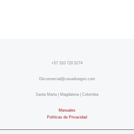
+57 310 720 5274
Dircomercial@casadisegno.com
Santa Marta | Magdalena | Colombia
Manuales
Políticas de Privacidad