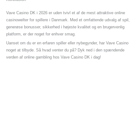
Vave Casino DK i 2026 er uden tvivl et af de mest attraktive online
casinowelter for spillere i Danmark. Med et omfattende udvalg af spil,
generøse bonusser, sikkerhed i højeste kvalitet og en brugervenlig
platform, er der noget for enhver smag.
Uanset om du er en erfaren spiller eller nybegynder, har Vave Casino
noget at tilbyde. Så hvad venter du på? Dyk ned i den spændende
verden af online gambling hos Vave Casino DK i dag!