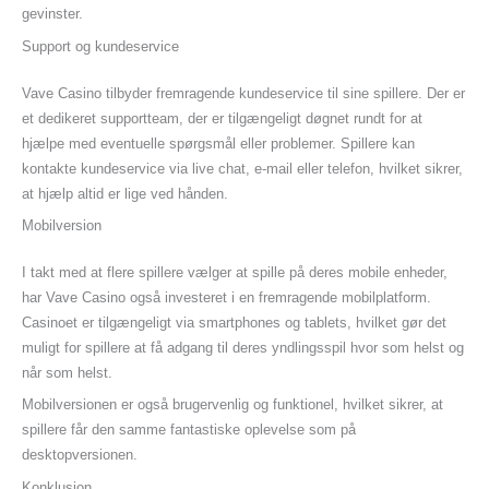
gevinster.
Support og kundeservice
Vave Casino tilbyder fremragende kundeservice til sine spillere. Der er
et dedikeret supportteam, der er tilgængeligt døgnet rundt for at
hjælpe med eventuelle spørgsmål eller problemer. Spillere kan
kontakte kundeservice via live chat, e-mail eller telefon, hvilket sikrer,
at hjælp altid er lige ved hånden.
Mobilversion
I takt med at flere spillere vælger at spille på deres mobile enheder,
har Vave Casino også investeret i en fremragende mobilplatform.
Casinoet er tilgængeligt via smartphones og tablets, hvilket gør det
muligt for spillere at få adgang til deres yndlingsspil hvor som helst og
når som helst.
Mobilversionen er også brugervenlig og funktionel, hvilket sikrer, at
spillere får den samme fantastiske oplevelse som på
desktopversionen.
Konklusion