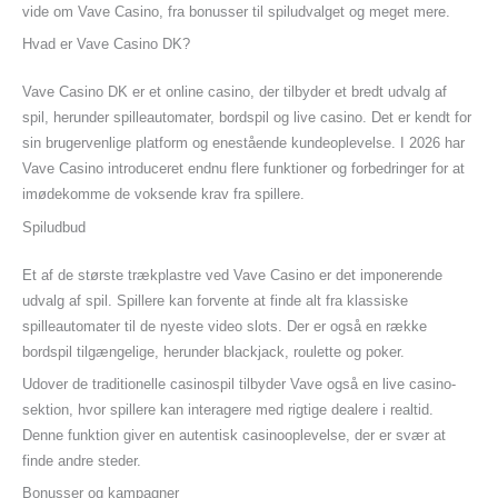
vide om Vave Casino, fra bonusser til spiludvalget og meget mere.
Hvad er Vave Casino DK?
Vave Casino DK er et online casino, der tilbyder et bredt udvalg af
spil, herunder spilleautomater, bordspil og live casino. Det er kendt for
sin brugervenlige platform og enestående kundeoplevelse. I 2026 har
Vave Casino introduceret endnu flere funktioner og forbedringer for at
imødekomme de voksende krav fra spillere.
Spiludbud
Et af de største trækplastre ved Vave Casino er det imponerende
udvalg af spil. Spillere kan forvente at finde alt fra klassiske
spilleautomater til de nyeste video slots. Der er også en række
bordspil tilgængelige, herunder blackjack, roulette og poker.
Udover de traditionelle casinospil tilbyder Vave også en live casino-
sektion, hvor spillere kan interagere med rigtige dealere i realtid.
Denne funktion giver en autentisk casinooplevelse, der er svær at
finde andre steder.
Bonusser og kampagner