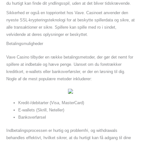
du hurtigt kan finde dit yndlingsspil, uden at det bliver tidskrævende.
Sikkerhed er også en topprioritet hos Vave. Casinoet anvender den
nyeste SSL-krypteringsteknologi for at beskytte spillerdata og sikre, at
alle transaktioner er sikre. Spillere kan spille med ro i sindet,
velvidende at deres oplysninger er beskyttet.
Betalingsmuligheder
Vave Casino tilbyder en række betalingsmetoder, der gør det nemt for
spillere at indbetale og hæve penge. Uanset om du foretrækker
kreditkort, e-wallets eller bankoverførsler, er der en løsning til dig.
Nogle af de mest populære metoder inkluderer:
Kredit-/debitarter (Visa, MasterCard)
E-wallets (Skrill, Neteller)
Bankoverførsel
Indbetalingsprocessen er hurtig og problemfri, og withdrawals
behandles effektivt, hvilket sikrer, at du hurtigt kan få adgang til dine