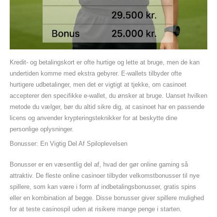
Kredit- og betalingskort er ofte hurtige og lette at bruge, men de kan
undertiden komme med ekstra gebyrer. E-wallets tilbyder ofte
hurtigere udbetalinger, men det er vigtigt at tjekke, om casinoet
accepterer den specifikke e-wallet, du ønsker at bruge. Uanset hvilken
metode du vælger, bør du altid sikre dig, at casinoet har en passende
licens og anvender krypteringsteknikker for at beskytte dine
personlige oplysninger.
Bonusser: En Vigtig Del Af Spiloplevelsen
Bonusser er en væsentlig del af, hvad der gør online gaming så
attraktiv. De fleste online casinoer tilbyder velkomstbonusser til nye
spillere, som kan være i form af indbetalingsbonusser, gratis spins
eller en kombination af begge. Disse bonusser giver spillere mulighed
for at teste casinospil uden at risikere mange penge i starten.