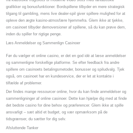
grafikker og bonusfunktioner. Bordspillene tilbyder en mere strategisk
tilgang til gambling, mens live dealer-spil giver spillere mulighed for at
opleve den ægte kasino-atmosfære hjemmefra. Glem ikke at tjekke,
om casinoet tilbyder demoversioner af spillene, så du kan prøve dem,
inden du spiller for rigtige penge.
Læs Anmeldelser og Sammenlign Casinoer
Før du vælger et online casino, er det en god idé at læse anmeldelser
og sammenligne forskellige platforme. Se efter feedback fra andre
spillere om casinoets betalingsmetoder, bonusser og spiludvalg. Tjek
også, om casinoet har en kundeservice, der er let at kontakte i
tilfælde af problemer.
Der findes mange ressourcer online, hvor du kan finde anmeldelser og
sammenligninger af online casinoer. Dette kan hjælpe dig med at finde
det bedste casino for dine behov og præferencer. Glem ikke at spille
ansvarligt – sæt altid et budget, og vær opmærksom på de
tidsgrænser, du sætter for dig selv.
Afsluttende Tanker