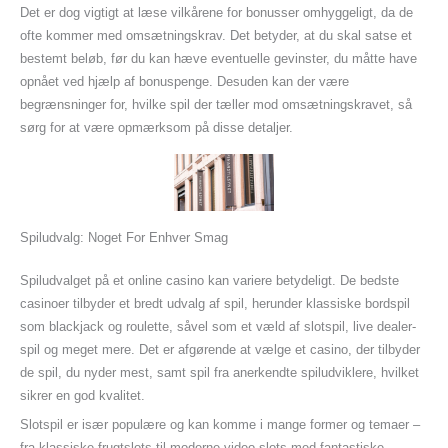
Det er dog vigtigt at læse vilkårene for bonusser omhyggeligt, da de
ofte kommer med omsætningskrav. Det betyder, at du skal satse et
bestemt beløb, før du kan hæve eventuelle gevinster, du måtte have
opnået ved hjælp af bonuspenge. Desuden kan der være
begrænsninger for, hvilke spil der tæller mod omsætningskravet, så
sørg for at være opmærksom på disse detaljer.
Spiludvalg: Noget For Enhver Smag
Spiludvalget på et online casino kan variere betydeligt. De bedste
casinoer tilbyder et bredt udvalg af spil, herunder klassiske bordspil
som blackjack og roulette, såvel som et væld af slotspil, live dealer-
spil og meget mere. Det er afgørende at vælge et casino, der tilbyder
de spil, du nyder mest, samt spil fra anerkendte spiludviklere, hvilket
sikrer en god kvalitet.
Slotspil er især populære og kan komme i mange former og temaer –
fra klassiske frugtslots til moderne video slots med fantastiske