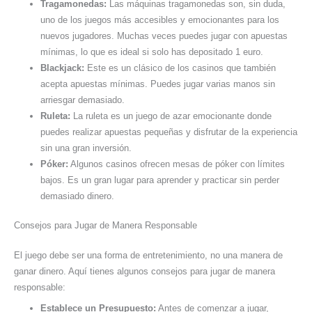
Tragamonedas:
Las máquinas tragamonedas son, sin duda,
uno de los juegos más accesibles y emocionantes para los
nuevos jugadores. Muchas veces puedes jugar con apuestas
mínimas, lo que es ideal si solo has depositado 1 euro.
Blackjack:
Este es un clásico de los casinos que también
acepta apuestas mínimas. Puedes jugar varias manos sin
arriesgar demasiado.
Ruleta:
La ruleta es un juego de azar emocionante donde
puedes realizar apuestas pequeñas y disfrutar de la experiencia
sin una gran inversión.
Póker:
Algunos casinos ofrecen mesas de póker con límites
bajos. Es un gran lugar para aprender y practicar sin perder
demasiado dinero.
Consejos para Jugar de Manera Responsable
El juego debe ser una forma de entretenimiento, no una manera de
ganar dinero. Aquí tienes algunos consejos para jugar de manera
responsable:
Establece un Presupuesto:
Antes de comenzar a jugar,