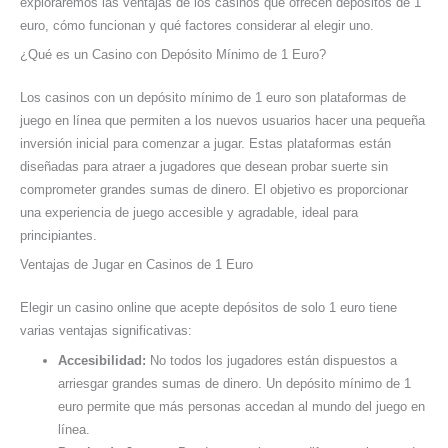
exploraremos las ventajas de los casinos que ofrecen depósitos de 1
euro, cómo funcionan y qué factores considerar al elegir uno.
¿Qué es un Casino con Depósito Mínimo de 1 Euro?
Los casinos con un depósito mínimo de 1 euro son plataformas de
juego en línea que permiten a los nuevos usuarios hacer una pequeña
inversión inicial para comenzar a jugar. Estas plataformas están
diseñadas para atraer a jugadores que desean probar suerte sin
comprometer grandes sumas de dinero. El objetivo es proporcionar
una experiencia de juego accesible y agradable, ideal para
principiantes.
Ventajas de Jugar en Casinos de 1 Euro
Elegir un casino online que acepte depósitos de solo 1 euro tiene
varias ventajas significativas:
Accesibilidad:
No todos los jugadores están dispuestos a
arriesgar grandes sumas de dinero. Un depósito mínimo de 1
euro permite que más personas accedan al mundo del juego en
línea.