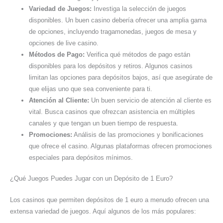
Variedad de Juegos:
Investiga la selección de juegos
disponibles. Un buen casino debería ofrecer una amplia gama
de opciones, incluyendo tragamonedas, juegos de mesa y
opciones de live casino.
Métodos de Pago:
Verifica qué métodos de pago están
disponibles para los depósitos y retiros. Algunos casinos
limitan las opciones para depósitos bajos, así que asegúrate de
que elijas uno que sea conveniente para ti.
Atención al Cliente:
Un buen servicio de atención al cliente es
vital. Busca casinos que ofrezcan asistencia en múltiples
canales y que tengan un buen tiempo de respuesta.
Promociones:
Análisis de las promociones y bonificaciones
que ofrece el casino. Algunas plataformas ofrecen promociones
especiales para depósitos mínimos.
¿Qué Juegos Puedes Jugar con un Depósito de 1 Euro?
Los casinos que permiten depósitos de 1 euro a menudo ofrecen una
extensa variedad de juegos. Aquí algunos de los más populares: