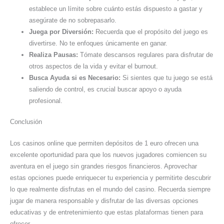
establece un límite sobre cuánto estás dispuesto a gastar y
asegúrate de no sobrepasarlo.
Juega por Diversión:
Recuerda que el propósito del juego es
divertirse. No te enfoques únicamente en ganar.
Realiza Pausas:
Tómate descansos regulares para disfrutar de
otros aspectos de la vida y evitar el burnout.
Busca Ayuda si es Necesario:
Si sientes que tu juego se está
saliendo de control, es crucial buscar apoyo o ayuda
profesional.
Conclusión
Los casinos online que permiten depósitos de 1 euro ofrecen una
excelente oportunidad para que los nuevos jugadores comiencen su
aventura en el juego sin grandes riesgos financieros. Aprovechar
estas opciones puede enriquecer tu experiencia y permitirte descubrir
lo que realmente disfrutas en el mundo del casino. Recuerda siempre
jugar de manera responsable y disfrutar de las diversas opciones
educativas y de entretenimiento que estas plataformas tienen para
ofrecer.