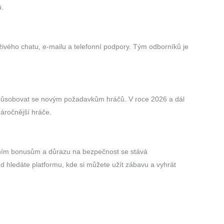
ů.
vého chatu, e-mailu a telefonní podpory. Tým odborníků je
izpůsobovat se novým požadavkům hráčů. V roce 2026 a dál
náročnější hráče.
ivním bonusům a důrazu na bezpečnost se stává
hledáte platformu, kde si můžete užít zábavu a vyhrát