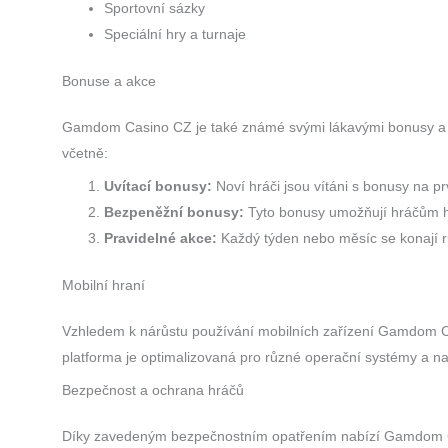
Sportovní sázky
Speciální hry a turnaje
Bonuse a akce
Gamdom Casino CZ je také známé svými lákavými bonusy a akc
včetně:
Uvítací bonusy:
Noví hráči jsou vítáni s bonusy na pr
Bezpeněžní bonusy:
Tyto bonusy umožňují hráčům hrá
Pravidelné akce:
Každý týden nebo měsíc se konají rů
Mobilní hraní
Vzhledem k nárůstu používání mobilních zařízení Gamdom Casi
platforma je optimalizovaná pro různé operační systémy a nab
Bezpečnost a ochrana hráčů
Díky zavedeným bezpečnostním opatřením nabízí Gamdom Cas