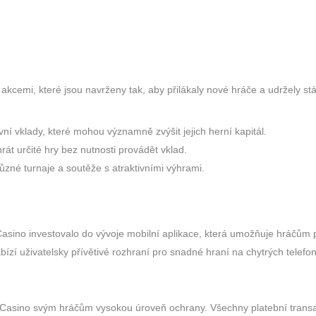
emi, které jsou navrženy tak, aby přilákaly nové hráče a udržely stá
vní vklady, které mohou významně zvýšit jejich herní kapitál.
t určité hry bez nutnosti provádět vklad.
zné turnaje a soutěže s atraktivními výhrami.
no investovalo do vývoje mobilní aplikace, která umožňuje hráčům pří
ízí uživatelsky přívětivé rozhraní pro snadné hraní na chytrých telefo
ino svým hráčům vysokou úroveň ochrany. Všechny platební transakce