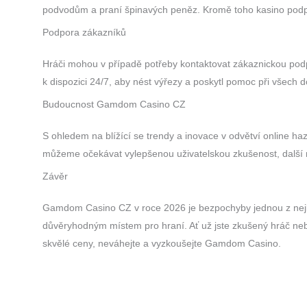
podvodům a praní špinavých peněz. Kromě toho kasino podpo
Podpora zákazníků
Hráči mohou v případě potřeby kontaktovat zákaznickou pod
k dispozici 24/7, aby nést výřezy a poskytl pomoc při všech
Budoucnost Gamdom Casino CZ
S ohledem na blížící se trendy a inovace v odvětví online 
můžeme očekávat vylepšenou uživatelskou zkušenost, další roz
Závěr
Gamdom Casino CZ v roce 2026 je bezpochyby jednou z nejle
důvěryhodným místem pro hraní. Ať už jste zkušený hráč ne
skvělé ceny, neváhejte a vyzkoušejte Gamdom Casino.