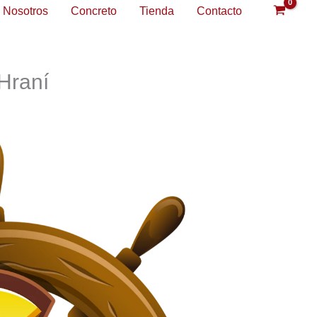
Nosotros
Concreto
Tienda
Contacto
Hraní