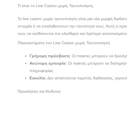
Τι είναι το Live Casino χωρίς Ταυτοποίηση;
Το live casino χωρίς ταυτοποίηση είναι μία νέα μορφή διαδ
στοιχεία ή να επαληθεύσουν την ταυτότητά τους. Αυτή η προ
τους να αισθάνονται πιο ελεύθεροι και λιγότερο καταπιεσμένοι
Πλεονεκτήματα του Live Casino χωρίς Ταυτοποίηση
Γρήγορη πρόσβαση:
Οι παίκτες μπορούν να ξεκινήσ
Ανώνυμη εμπειρία:
Οι παίκτες μπορούν να διατηρήσ
πληροφορίας.
Ευκολία:
Δεν απαιτούνται περιττές διαδικασίες, γεγον
Προκλήσεις και Κίνδυνοι