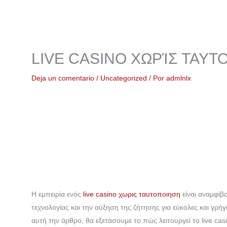
Ir
al
contenido
LIVE CASINO ΧΩΡΊΣ ΤΑΥΤ
Deja un comentario
/
Uncategorized
/ Por
admlnlx
Η εμπειρία ενός
live casino χωρις ταυτοποιηση
είναι αναμφίβ
τεχνολογίας και την αύξηση της ζήτησης για εύκολες και γρή
αυτή την άρθρο, θα εξετάσουμε το πώς λειτουργεί το live ca