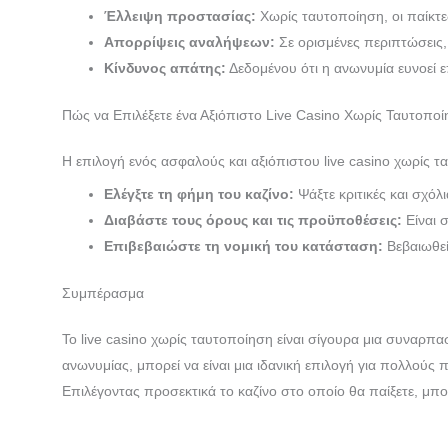
Έλλειψη προστασίας:
Χωρίς ταυτοποίηση, οι παίκτες
Απορρίψεις αναλήψεων:
Σε ορισμένες περιπτώσεις,
Κίνδυνος απάτης:
Δεδομένου ότι η ανωνυμία ευνοεί ε
Πώς να Επιλέξετε ένα Αξιόπιστο Live Casino Χωρίς Ταυτοπο
Η επιλογή ενός ασφαλούς και αξιόπιστου live casino χωρίς τ
Ελέγξτε τη φήμη του καζίνο:
Ψάξτε κριτικές και σχόλι
Διαβάστε τους όρους και τις προϋποθέσεις:
Είναι 
Επιβεβαιώστε τη νομική του κατάσταση:
Βεβαιωθείτ
Συμπέρασμα
Το live casino χωρίς ταυτοποίηση είναι σίγουρα μια συναρπα
ανωνυμίας, μπορεί να είναι μια ιδανική επιλογή για πολλούς 
Επιλέγοντας προσεκτικά το καζίνο στο οποίο θα παίξετε, μπ