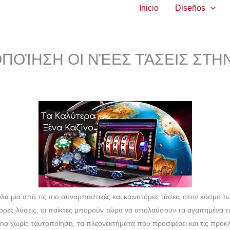
Inicio
Diseños
ΟΠΟΊΗΣΗ ΟΙ ΝΈΕΣ ΤΆΣΕΙΣ ΣΤΗ
ολα μία από τις πιο συναρπαστικές και καινοτόμες τάσεις στον κόσμο 
γορες λύσεις, οι παίκτες μπορούν τώρα να απολαύσουν τα αγαπημένα το
sino χωρίς ταυτοποίηση, τα πλεονεκτήματα που προσφέρει και τις προκλ