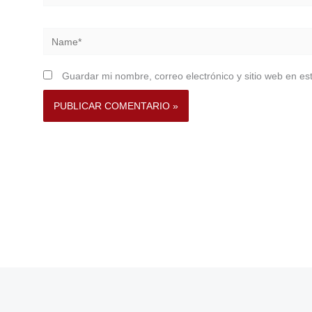
Name*
Guardar mi nombre, correo electrónico y sitio web en e