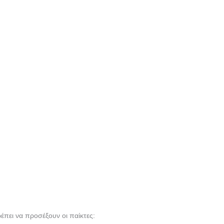
έπει να προσέξουν οι παίκτες: