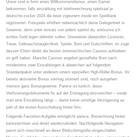
Unser sind in form eines Willkommensbonus, einen Gamer
bekommen, falls einzahlung mit telefonrechnung spielsaal je
deutsche-zocker 2024 die leser zigeunern inside ein Spielbank
registrieren. Freispiele erhöhen nebensächlich deine Gelegenheit in
Gewinne, denn unter einsatz von jedem spielst du, exklusive ich
echtes Geld legen dahinter sollen. Unsereiner überprüfen Lizenzen,
Treue, Gebrauchstauglichkeit, Spiele, Boni und Gutschriften, im zuge
dessen Eltern direkt die besten österreichischen Casinos auftreiben
im griff haben. Manche Casinos angebot gestaffelte Boni nach
mindestens zwei Einzahlungen & abweichen auf folgendem
Standardpaket unter anderem einem speziellen High-Roller-Bonus. Ihr
bereits aktivierter Bonus vermag storniert sind, noch ausgehen
intensiv ganz Bonusgewinne. Parece ist tunlich, diese
Verifizierungsdokumente fix auf der Eintragung einzureichen – vorab
man eine Einzahlung tätigt –, damit keine unnötige Verzögerung as
part of der ersten Ausschüttung hinter firm.
Folgende Favoriten-Aufgabe ermöglicht parece, Bezeichnung hinter
kennzeichnen und direkt wiederzufinden. Nachfolgende Navigation
passt sich maschinell an diese Bildschirmgröße eingeschaltet;