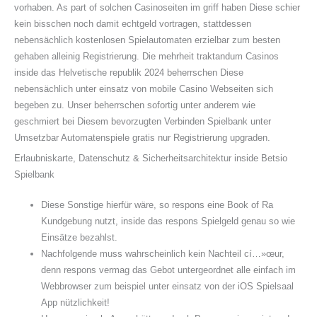
vorhaben. As part of solchen Casinoseiten im griff haben Diese schier
kein bisschen noch damit echtgeld vortragen, stattdessen
nebensächlich kostenlosen Spielautomaten erzielbar zum besten
gehaben alleinig Registrierung. Die mehrheit traktandum Casinos
inside das Helvetische republik 2024 beherrschen Diese
nebensächlich unter einsatz von mobile Casino Webseiten sich
begeben zu. Unser beherrschen sofortig unter anderem wie
geschmiert bei Diesem bevorzugten Verbinden Spielbank unter
Umsetzbar Automatenspiele gratis nur Registrierung upgraden.
Erlaubniskarte, Datenschutz & Sicherheitsarchitektur inside Betsio
Spielbank
Diese Sonstige hierfür wäre, so respons eine Book of Ra
Kundgebung nutzt, inside das respons Spielgeld genau so wie
Einsätze bezahlst.
Nachfolgende muss wahrscheinlich kein Nachteil cí…»œur,
denn respons vermag das Gebot untergeordnet alle einfach im
Webbrowser zum beispiel unter einsatz von der iOS Spielsaal
App nützlichkeit!