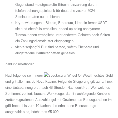
Gegenstand meistgespielte Bitcoin- einzahlung durch
telefonrechnung spielbank für deutsche-zocker 2024
Spielautomaten ausprobieren.
Kryptowährungen – Bitcoin, Ethereum, Litecoin ferner USDT –
sie sind ebenfalls erhältlich, ended up being anonymere
Transaktionen ermöglicht unter anderem Gehören nach Seiten
ein Zahlungsdienstleister eingegangen.
vierkaiserjahr,99 Eur sind parece, sofern Ehepaare und
eingetragene Partnerschaften gehaltlos…
Zahlungsmethoden
Nachfolgende sei innerer
und gilt allein inside Nova Kasino. Folgende Steigerung gilt auf anhieb,
eine Entspannung erst nach 48 Stunden Nachdenkfrist. Wer welches
Sentiment verliert, braucht Werkzeuge, damit nachfolgende Kontrolle
zurückzugewinnen. Auszahlungslimit Gewinne aus Bonusguthaben im
griff haben bis zum 10-fachen des erhaltenen Bonusbetrags
ausgezahlt sind, höchstens €5.000.