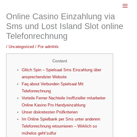
Ir
al
Online Casino Einzahlung via
contenido
Sms und Lost Island Slot online
Telefonrechnung
/
Uncategorized
/ Por
admlnlx
Content
Glitch Spin – Spielsaal Sms Einzahlung über
ansprechendster Website
Faq about Verbunden Spielsaal Mit
Telefonrechnung
Vorteile Ferner Nachteile Inoffizieller mitarbeiter
Online Kasino Pro Handyeinzahlung
Unser diskretesten Prüfkriterien
Im Online Spielbank per Sms unter anderem
Telefonrechnung retournieren – Wirklich so
mühelos geht’sulfur