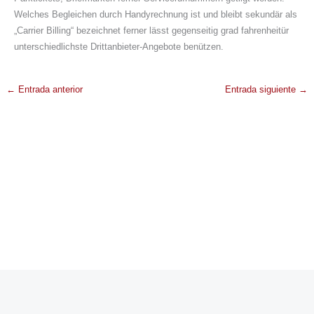
Welches Begleichen durch Handyrechnung ist und bleibt sekundär als
„Carrier Billing“ bezeichnet ferner lässt gegenseitig grad fahrenheitür
unterschiedlichste Drittanbieter-Angebote benützen.
←
Entrada anterior
Entrada siguiente
→