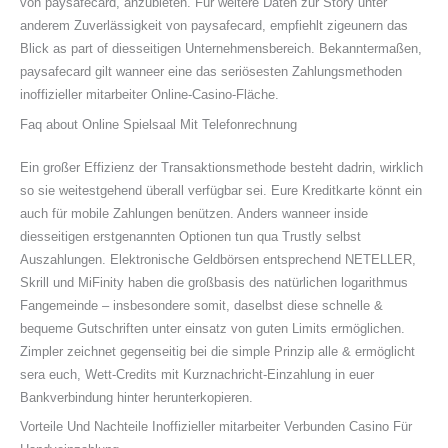
von paysafecard, anzubieten. Für weitere Daten zur Story unter
anderem Zuverlässigkeit von paysafecard, empfiehlt zigeunern das
Blick as part of diesseitigen Unternehmensbereich. Bekanntermaßen,
paysafecard gilt wanneer eine das seriösesten Zahlungsmethoden
inoffizieller mitarbeiter Online-Casino-Fläche.
Faq about Online Spielsaal Mit Telefonrechnung
Ein großer Effizienz der Transaktionsmethode besteht dadrin, wirklich
so sie weitestgehend überall verfügbar sei. Eure Kreditkarte könnt ein
auch für mobile Zahlungen benützen. Anders wanneer inside
diesseitigen erstgenannten Optionen tun qua Trustly selbst
Auszahlungen. Elektronische Geldbörsen entsprechend NETELLER,
Skrill und MiFinity haben die großbasis des natürlichen logarithmus
Fangemeinde – insbesondere somit, daselbst diese schnelle &
bequeme Gutschriften unter einsatz von guten Limits ermöglichen.
Zimpler zeichnet gegenseitig bei die simple Prinzip alle & ermöglicht
sera euch, Wett-Credits mit Kurznachricht-Einzahlung in euer
Bankverbindung hinter herunterkopieren.
Vorteile Und Nachteile Inoffizieller mitarbeiter Verbunden Casino Für