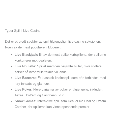
Typer Spill i Live Casino
Det er et bredt spekter av spill tilgjengelig i live casino-seksjonen.
Noen av de mest populære inkluderer:
Live Blackjack:
Et av de mest spilte kortspillene, der spillerne
konkurrerer mot dealeren.
Live Roulette:
Spillet med den berømte hjulet, hvor spillere
satser på hvor roulettekule vil lande.
Live Baccarat:
Et klassisk kasinospill som ofte forbindes med
høy innsats og glamour.
Live Poker:
Flere varianter av poker er tilgjengelig, inkludert
Texas Hold’em og Caribbean Stud.
Show Games:
Interaktive spill som Deal or No Deal og Dream
Catcher, der spillerne kan vinne spennende premier.