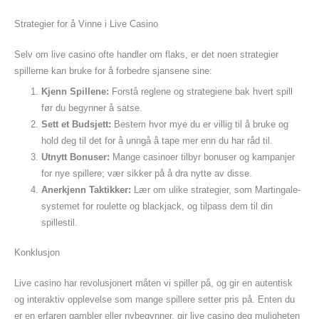
Strategier for å Vinne i Live Casino
Selv om live casino ofte handler om flaks, er det noen strategier
spillerne kan bruke for å forbedre sjansene sine:
Kjenn Spillene:
Forstå reglene og strategiene bak hvert spill
før du begynner å satse.
Sett et Budsjett:
Bestem hvor mye du er villig til å bruke og
hold deg til det for å unngå å tape mer enn du har råd til.
Utnytt Bonuser:
Mange casinoer tilbyr bonuser og kampanjer
for nye spillere; vær sikker på å dra nytte av disse.
Anerkjenn Taktikker:
Lær om ulike strategier, som Martingale-
systemet for roulette og blackjack, og tilpass dem til din
spillestil.
Konklusjon
Live casino har revolusjonert måten vi spiller på, og gir en autentisk
og interaktiv opplevelse som mange spillere setter pris på. Enten du
er en erfaren gambler eller nybegynner, gir live casino deg muligheten