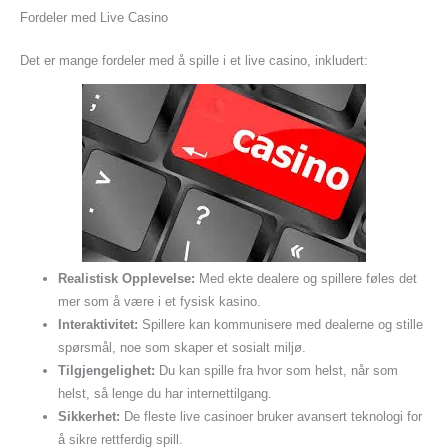
Fordeler med Live Casino
Det er mange fordeler med å spille i et live casino, inkludert:
Realistisk Opplevelse:
Med ekte dealere og spillere føles det
mer som å være i et fysisk kasino.
Interaktivitet:
Spillere kan kommunisere med dealerne og stille
spørsmål, noe som skaper et sosialt miljø.
Tilgjengelighet:
Du kan spille fra hvor som helst, når som
helst, så lenge du har internettilgang.
Sikkerhet:
De fleste live casinoer bruker avansert teknologi for
å sikre rettferdig spill.