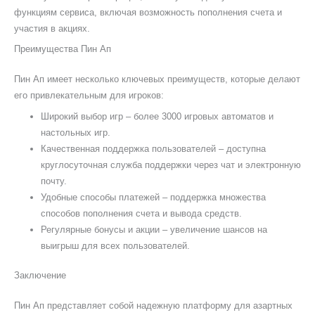
функциям сервиса, включая возможность пополнения счета и
участия в акциях.
Преимущества Пин Ап
Пин Ап имеет несколько ключевых преимуществ, которые делают
его привлекательным для игроков:
Широкий выбор игр – более 3000 игровых автоматов и
настольных игр.
Качественная поддержка пользователей – доступна
круглосуточная служба поддержки через чат и электронную
почту.
Удобные способы платежей – поддержка множества
способов пополнения счета и вывода средств.
Регулярные бонусы и акции – увеличение шансов на
выигрыш для всех пользователей.
Заключение
Пин Ап представляет собой надежную платформу для азартных