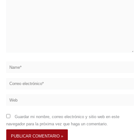
Name*
Correo
electrónico*
Web
Guardar mi nombre, correo electrónico y sitio web en este
navegador para la próxima vez que haga un comentario.