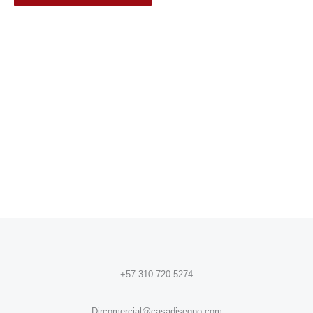
+57 310 720 5274
Dircomercial@casadisegno.com