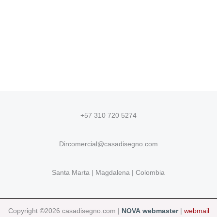
+57 310 720 5274
Dircomercial@casadisegno.com
Santa Marta | Magdalena | Colombia
Copyright ©2026 casadisegno.com |
NOVA
webmaster
|
webmail