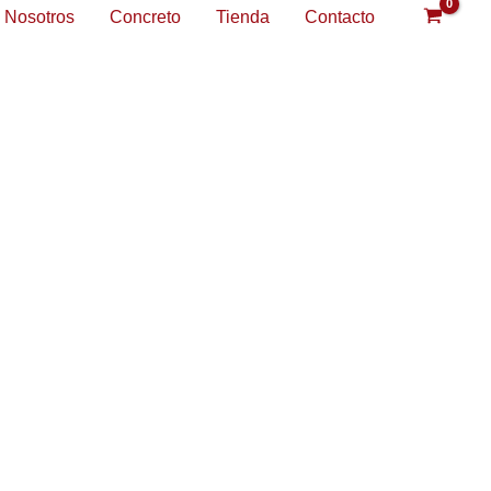
Nosotros
Concreto
Tienda
Contacto