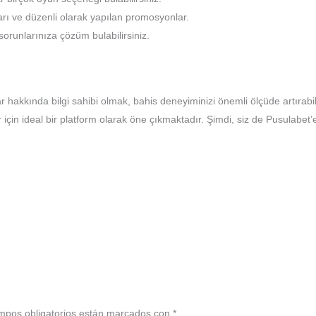
rı ve düzenli olarak yapılan promosyonlar.
sorunlarınıza çözüm bulabilirsiniz.
 hakkında bilgi sahibi olmak, bahis deneyiminizi önemli ölçüde artırabil
çin ideal bir platform olarak öne çıkmaktadır. Şimdi, siz de Pusulabet
mpos obligatorios están marcados con
*