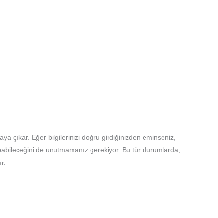
rtaya çıkar. Eğer bilgilerinizi doğru girdiğinizden eminseniz,
apabileceğini de unutmamanız gerekiyor. Bu tür durumlarda,
r.