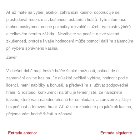
Ať už máte na výběr jakékoli zahraniční kasino, doporučuje se
prostudovat recenze a zkušenosti ostatních hráčů. Tyto informace
mohou poskytnout cenné poznatky o kvalitě služeb, rychlosti výběrů
a celkovém herním zážitku. Neváhejte se podělit o své vlastní
zkušenosti, protože i vaše hodnocení může pomoci dalším zájemcům
při výběru správného kasina.
Závěr
V dnešní době mají české hráče široké možnosti, pokud jde o
zahraniční online kasina. Je důležité pečlivě vybírat, hodnotit podle
licencí, herní nabídky a bonusů, a především si užívat zodpovědné
hraní. S rostoucí konkurencí na trhu je téměř jisté, že naleznete
kasino, které vám nabídne přesně to, co hledáte, a zároveň zajišťuje
bezpečnost a férovost hraní. Ať už se rozhodnete pro jakékoli kasino,
přejeme vám hodně štěstí a zábavy!
←
Entrada anterior
Entrada siguiente
→