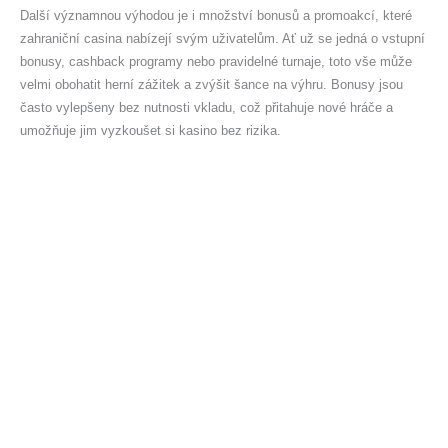
Další významnou výhodou je i množství bonusů a promoakcí, které
zahraniční casina nabízejí svým uživatelům. Ať už se jedná o vstupní
bonusy, cashback programy nebo pravidelné turnaje, toto vše může
velmi obohatit herní zážitek a zvýšit šance na výhru. Bonusy jsou
často vylepšeny bez nutnosti vkladu, což přitahuje nové hráče a
umožňuje jim vyzkoušet si kasino bez rizika.