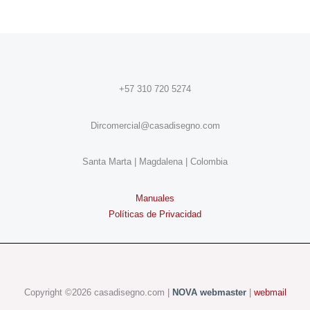
+57 310 720 5274
Dircomercial@casadisegno.com
Santa Marta | Magdalena | Colombia
Manuales
Políticas de Privacidad
Copyright ©2026 casadisegno.com |
NOVA
webmaster
|
webmail