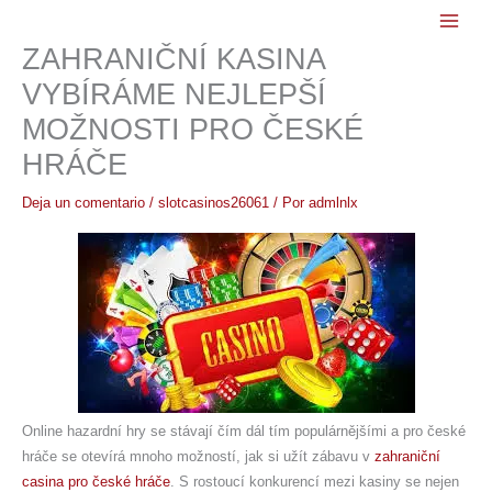
Ir
al
ZAHRANIČNÍ KASINA
contenido
VYBÍRÁME NEJLEPŠÍ
MOŽNOSTI PRO ČESKÉ
HRÁČE
Deja un comentario
/
slotcasinos26061
/ Por
admlnlx
Online hazardní hry se stávají čím dál tím populárnějšími a pro české
hráče se otevírá mnoho možností, jak si užít zábavu v
zahraniční
casina pro české hráče
. S rostoucí konkurencí mezi kasiny se nejen