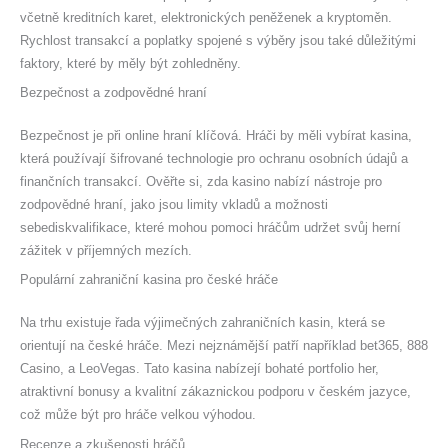
včetně kreditních karet, elektronických peněženek a kryptoměn.
Rychlost transakcí a poplatky spojené s výběry jsou také důležitými
faktory, které by měly být zohledněny.
Bezpečnost a zodpovědné hraní
Bezpečnost je při online hraní klíčová. Hráči by měli vybírat kasina,
která používají šifrované technologie pro ochranu osobních údajů a
finančních transakcí. Ověřte si, zda kasino nabízí nástroje pro
zodpovědné hraní, jako jsou limity vkladů a možnosti
sebediskvalifikace, které mohou pomoci hráčům udržet svůj herní
zážitek v příjemných mezích.
Populární zahraniční kasina pro české hráče
Na trhu existuje řada výjimečných zahraničních kasin, která se
orientují na české hráče. Mezi nejznámější patří například bet365, 888
Casino, a LeoVegas. Tato kasina nabízejí bohaté portfolio her,
atraktivní bonusy a kvalitní zákaznickou podporu v českém jazyce,
což může být pro hráče velkou výhodou.
Recenze a zkušenosti hráčů