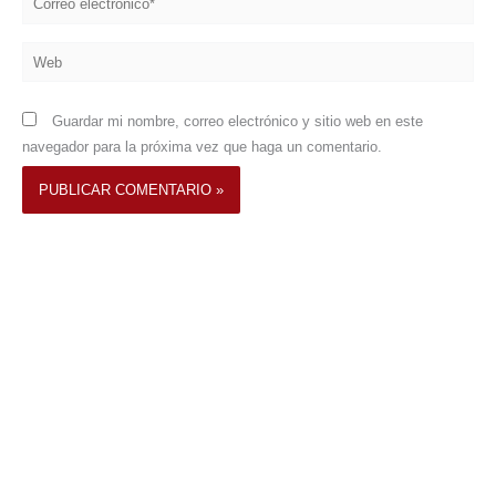
electrónico*
Web
Guardar mi nombre, correo electrónico y sitio web en este
navegador para la próxima vez que haga un comentario.